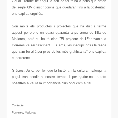
Gaudí. També he tingut la sort de fer feina a pous que daten
del segle XIV o inscripcions que quedaran fins a la posteritat"
ens explica orgullós.
Són molts els productes i projectes que ha duit a terme
aquest porrerenc en quasi quaranta anys arreu de l'illa de
Mallorca, però ell ho té clar: "El projecte de l'Escrivania a
Porreres va ser fascinant. Els arcs, les inscripcions i la tasca
que vam fer allà per jo és de les més gratificants" ens explica
el porrerenc.
Gràcies, Julio, per fer que la història i la cultura mallorquina
pugui transcendir al nostre temps, i per ajudar-nos a tots
nosaltres a veure la importància d'un ofici com el teu.
C
onta
cte
Porreres, Mallorca