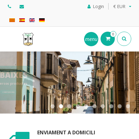
Login
€ EUR
0
menu
REBAIXES
Diversos productes
en
COMPRAR ARA
ENVIAMENT A DOMICILI