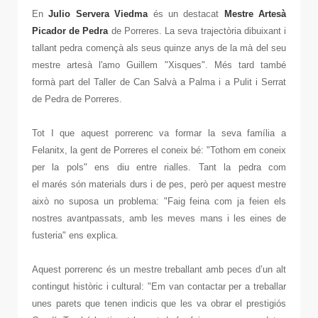
En
Julio Servera Viedma
és un destacat
Mestre Artesà
Picador
de Pedra
de Porreres. La seva trajectòria dibuixant i
tallant pedra començà als seus quinze anys de la mà del seu
mestre artesà l'amo Guillem "Xisques". Més tard també
formà part del Taller de Can Salvà a Palma i a Pulit i Serrat
de Pedra de Porreres.
Tot I que aquest porrerenc va formar la seva família a
Felanitx, la gent de Porreres el coneix bé: "Tothom em coneix
per la pols" ens diu entre rialles. Tant la pedra com
el marés són materials durs i de pes, però per aquest mestre
això no suposa un problema: "Faig feina com ja feien els
nostres avantpassats, amb les meves mans i les eines de
fusteria" ens explica.
Aquest porrerenc és un mestre treballant amb peces d’un alt
contingut històric i cultural: "Em van contactar per a treballar
unes parets que tenen indicis que les va obrar el prestigiós