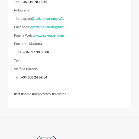
Telf.
+
34
619 70 13 75
Fotografia
Instagram
@cativaquerfotografia
Facebook
@cativaquerfotografia
Pàgina Web
www.cativaquer.com
Porreres, Mallorca
Telf.
+34 697 38 60 86
Text
Victòria Barceló
Telf.
+34 686 24 52 54
#art #pedra #deporreres #Mallorca