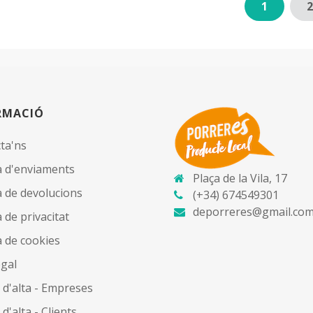
1
2
RMACIÓ
ta'ns
ca d'enviaments
Plaça de la Vila, 17
ca de devolucions
(+34) 674549301
deporreres@gmail.co
a de privacitat
a de cookies
egal
 d'alta - Empreses
d'alta - Clients