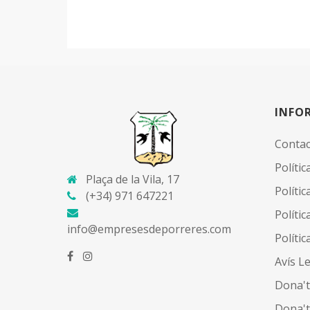
INFO
Contac
Políti
Plaça de la Vila, 17
Políti
(+34) 971 647221
Polític
info@empresesdeporreres.com
Polític
Avís L
Dona't
Dona't 