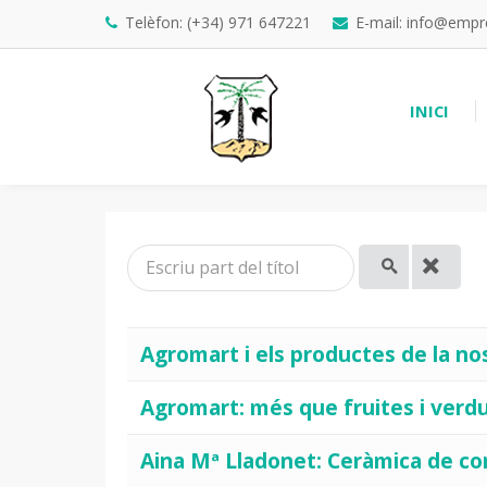
Telèfon: (+34) 971 647221
E-mail: info@emp
INICI
Escriu part del títol
Agromart i els productes de la no
Agromart: més que fruites i verd
Aina Mª Lladonet: Ceràmica de co