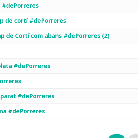
có #dePorreres
ap de cortí #dePorreres
ap de Cortí com abans #dePorreres (2)
colata #dePorreres
orreres
eparat #dePorreres
ona #dePorreres