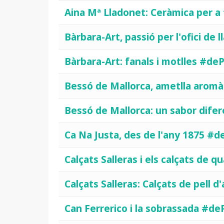
Aina Mª Lladonet: Ceràmica per a
Bàrbara-Art, passió per l'ofici de
Bàrbara-Art: fanals i motlles #de
Bessó de Mallorca, ametlla aromà
Bessó de Mallorca: un sabor dif
Ca Na Justa, des de l'any 1875 #d
Calçats Salleras i els calçats de q
Calçats Salleras: Calçats de pell d
Can Ferrerico i la sobrassada #de