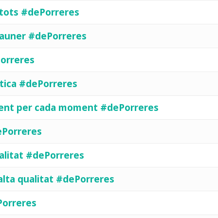
 tots #dePorreres
 llauner #dePorreres
Porreres
tica #dePorreres
erent per cada moment #dePorreres
ePorreres
ualitat #dePorreres
'alta qualitat #dePorreres
Porreres