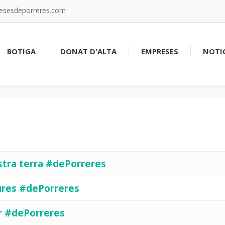
resesdeporreres.com
BOTIGA
DONAT D'ALTA
EMPRESES
NOTIC
stra terra #dePorreres
ures #dePorreres
r #dePorreres