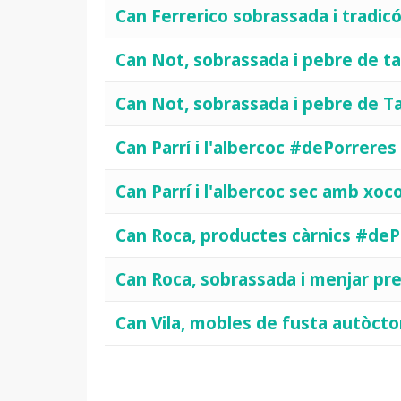
Can Ferrerico sobrassada i tradi
Can Not, sobrassada i pebre de t
Can Not, sobrassada i pebre de T
Can Parrí i l'albercoc #dePorreres
Can Parrí i l'albercoc sec amb xo
Can Roca, productes càrnics #deP
Can Roca, sobrassada i menjar pr
Can Vila, mobles de fusta autòct