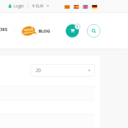
Login
€ EUR
0
IES
BLOG
Mostra #
20