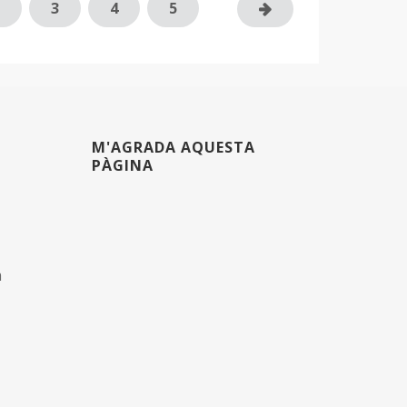
3
4
5
M'AGRADA AQUESTA
PÀGINA
m