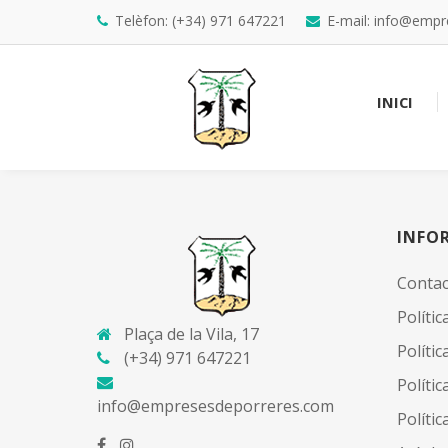
Telèfon: (+34) 971 647221
E-mail: info@emp
INICI
INFO
Contac
Políti
Plaça de la Vila, 17
Políti
(+34) 971 647221
Polític
info@empresesdeporreres.com
Polític