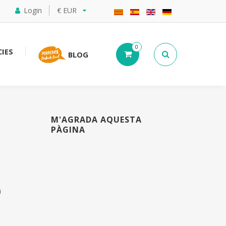
Login
€ EUR
0
IES
BLOG
M'AGRADA AQUESTA
PÀGINA
m