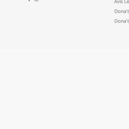
Avís L
Dona't
Dona't 