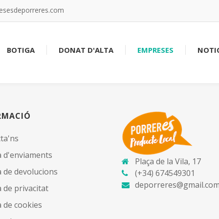
resesdeporreres.com
BOTIGA
DONAT D'ALTA
EMPRESES
NOTIC
RMACIÓ
ta'ns
ca d'enviaments
Plaça de la Vila, 17
ca de devolucions
(+34) 674549301
deporreres@gmail.co
a de privacitat
a de cookies