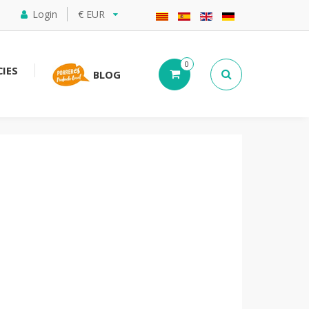
Login
€ EUR
0
IES
BLOG