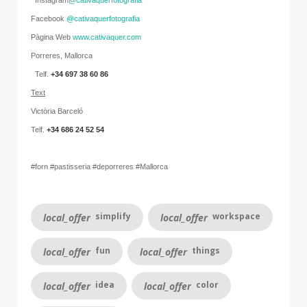
Instagram
@cativaquerfotografia
Facebook
@cativaquerfotografia
Pàgina Web
www.cativaquer.com
Porreres, Mallorca
Telf.
+34 697 38 60 86
Text
Victòria Barceló
Telf.
+34 686 24 52 54
#forn #pastisseria #deporreres #Mallorca
simplify
workspace
local_offer
local_offer
fun
things
local_offer
local_offer
idea
color
local_offer
local_offer