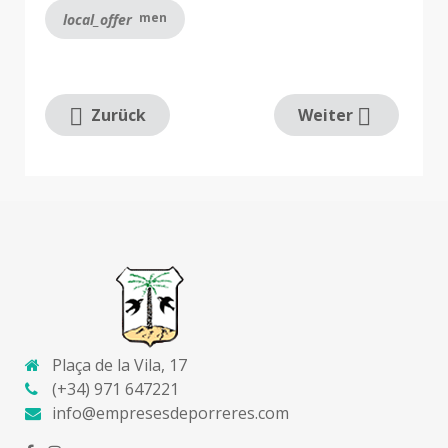
men
local_offer
Zurück
Weiter
Plaça de la Vila, 17
(+34) 971 647221
info@empresesdeporreres.com