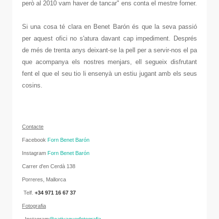
però al 2010 vam haver de tancar" ens conta el mestre forner.
Si una cosa té clara en Benet Barón és que la seva passió
per aquest ofici no s'atura davant cap impediment. Després
de més de trenta anys deixant-se la pell per a servir-nos el pa
que acompanya els nostres menjars, ell segueix disfrutant
fent el que el seu tio li ensenyà un estiu jugant amb els seus
cosins.
C
onta
cte
Facebook
Forn Benet Barón
Instagram
Forn Benet Barón
Carrer d'en Cerdà 138
Porreres, Mallorca
Telf.
+34
971 16 67 37
Fotografia