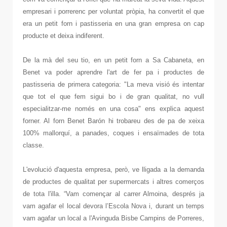
empresari i porrerenc per voluntat pròpia, ha convertit el que
era un petit forn i pastisseria en una gran empresa on cap
producte et deixa indiferent.
De la mà del seu tio, en un petit forn a Sa Cabaneta, en
Benet va poder aprendre l'art de fer pa i productes de
pastisseria de primera categoria: "La meva visió és intentar
que tot el que fem sigui bo i de gran qualitat, no vull
especialitzar-me només en una cosa" ens explica aquest
forner. Al forn Benet Barón hi trobareu des de pa de xeixa
100% mallorquí, a panades, coques i ensaïmades de tota
classe.
L'evolució d'aquesta empresa, però, ve lligada a la demanda
de productes de qualitat per supermercats i altres comerços
de tota l'illa. “Vam començar al carrer Almoina, després ja
vam agafar el local devora l’Escola Nova i, durant un temps
vam agafar un local a l'Avinguda Bisbe Campins de Porreres,