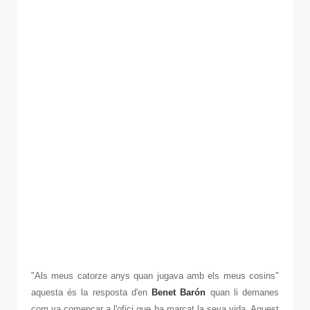
"Als meus catorze anys quan jugava amb els meus cosins"
aquesta és la resposta d'en
Benet Barón
quan li demanes
com va començar a l'ofici que ha marcat la seva vida. Aquest