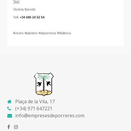
Text
Victòria Barceló
Telf.
+34 686 24 52 54
#vivers #planters #deporreres #Mallorca
Plaça de la Vila, 17
(+34) 971 647221
info@empresesdeporreres.com