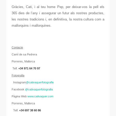
Gràcies, Cati, i al teu home Pep, per deixar-vos la pell els
365 dies de l’any i assegurar un futur als nostres productes,
les nostres tradicions i, en definitiva, la nostra cultura com a
mallorquins i mallorquines.
C
onta
cte
Camí de sa Pedrera
Porreres, Mallorca
Telf.
+34 971 64 70 97
Fotografia
Instagram
@cativaquerfotografia
Facebook
@cativaquerfotografia
Pàgina Web
www.cativaquer.com
Porreres, Mallorca
Telf.
+34 697 38 60 86