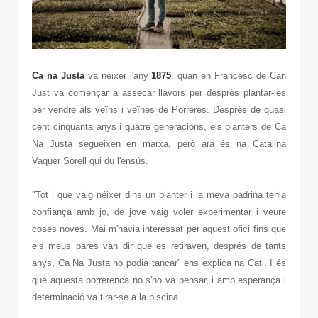
Ca na Justa
va néixer l'any
1875
, quan en Francesc de Can
Just va començar a assecar llavors per després plantar-les
per vendre als veïns i veïnes de Porreres. Després de quasi
cent cinquanta anys i quatre generacions, els planters de Ca
Na Justa segueixen en marxa, però ara és na Catalina
Vaquer Sorell qui du l'ensús.
"Tot i que vaig néixer dins un planter i la meva padrina tenia
confiança amb jo, de jove vaig voler experimentar i veure
coses noves. Mai m'havia interessat per aquest ofici fins que
els meus pares van dir que es retiraven, després de tants
anys, Ca Na Justa no podia tancar" ens explica na Cati. I és
que aquesta porrerenca no s'ho va pensar, i amb esperança i
determinació va tirar-se a la piscina.