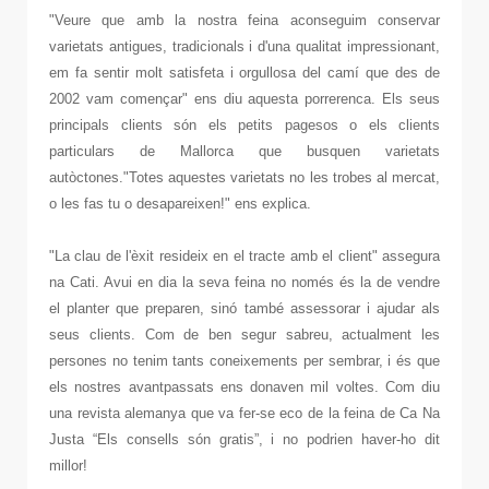
"Veure que amb la nostra feina aconseguim conservar
varietats antigues, tradicionals i d'una qualitat impressionant,
em fa sentir molt satisfeta i orgullosa del camí que des de
2002 vam començar" ens diu aquesta porrerenca. Els seus
principals clients són els petits pagesos o els clients
particulars de Mallorca que busquen varietats
autòctones."Totes aquestes varietats no les trobes al mercat,
o les fas tu o desapareixen!" ens explica.
"La clau de l'èxit resideix en el tracte amb el client" assegura
na Cati. Avui en dia la seva feina no només és la de vendre
el planter que preparen, sinó també assessorar i ajudar als
seus clients. Com de ben segur sabreu, actualment les
persones no tenim tants coneixements per sembrar, i és que
els nostres avantpassats ens donaven mil voltes. Com diu
una revista alemanya que va fer-se eco de la feina de Ca Na
Justa “Els consells són gratis”, i no podrien haver-ho dit
millor!