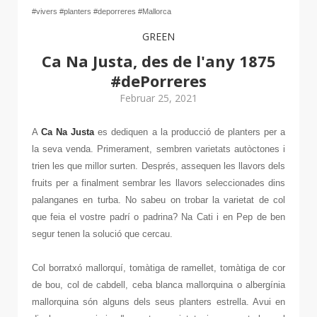
#vivers #planters #deporreres #Mallorca
GREEN
Ca Na Justa, des de l'any 1875
#dePorreres
Februar 25, 2021
A
Ca Na Justa
es dediquen a la producció de planters per a
la seva venda. Primerament, sembren varietats autòctones i
trien les que millor surten. Després, assequen les llavors dels
fruits per a finalment sembrar les llavors seleccionades dins
palanganes en turba. No sabeu on trobar la varietat de col
que feia el vostre padrí o padrina? Na Cati i en Pep de ben
segur tenen la solució que cercau.
Col borratxó mallorquí, tomàtiga de ramellet, tomàtiga de cor
de bou, col de cabdell, ceba blanca mallorquina o albergínia
mallorquina són alguns dels seus planters estrella. Avui en