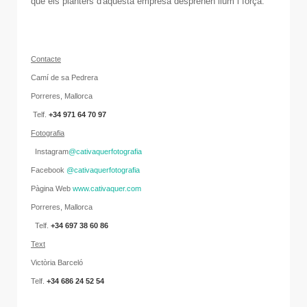
que els planters d'aquesta empresa desprenen llum i força.
C
onta
cte
Camí de sa Pedrera
Porreres, Mallorca
Telf.
+34 971 64 70 97
Fotografia
Instagram
@cativaquerfotografia
Facebook
@cativaquerfotografia
Pàgina Web
www.cativaquer.com
Porreres, Mallorca
Telf.
+34 697 38 60 86
Text
Victòria Barceló
Telf.
+34 686 24 52 54