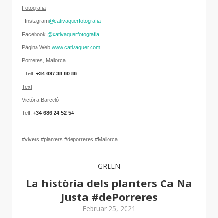
Fotografia
Instagram
@cativaquerfotografia
Facebook
@cativaquerfotografia
Pàgina Web
www.cativaquer.com
Porreres, Mallorca
Telf.
+34 697 38 60 86
Text
Victòria Barceló
Telf.
+34 686 24 52 54
#vivers #planters #deporreres #Mallorca
GREEN
La història dels planters Ca Na
Justa #dePorreres
Februar 25, 2021