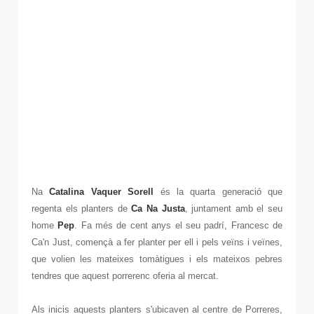
Na
Catalina Vaquer Sorell
és la quarta generació que
regenta els planters de
Ca Na Justa
, juntament amb el seu
home
Pep
. Fa més de cent anys el seu padrí, Francesc de
Ca'n Just, començà a fer planter per ell i pels veïns i veïnes,
que volien les mateixes tomàtigues i els mateixos pebres
tendres que aquest porrerenc oferia al mercat.
Als inicis aquests planters s'ubicaven al centre de Porreres,