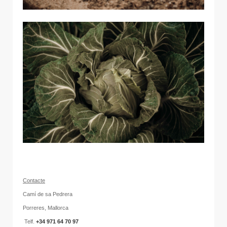
C
onta
cte
Camí de sa Pedrera
Porreres, Mallorca
Telf.
+34 971 64 70 97