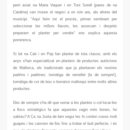
però aviat na Maria Vaquer i en Toni Sorell (pares de na
Catalina) van moure el negoci a on són ara, als afores del
municipi. "Aquí feim tot el procés, primer sembram per
seleccionar les millors llavors, les assecam i després
preparam el planter per vendre" ens explica aquesta
porrerenca.
Si bé na Cati i en Pep fan planter de tota classe, amb els
anys s'han especialitzat en planters de productes autòctons
de Mallorca, els tradicionals que ja plantaven els nostres
padrins i padrines: tomàtiga de ramellet (la de sempre!),
tomàtiga de cor de bou o borratxó mallorquí entre molts altres
productes.
Des de sempre s'ha dit que xerrar a les plantes o col·locar-les
a llocs estratègics fa que aquestes vagin més bones, ho
sabíeu? A Ca na Justa de ben segur les hi conten coses molt
guapes i les canvien de lloc fins a trobar el buit perfecte, i és