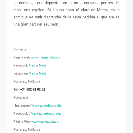
La confiança que depositen en jo, no la canviaria per res del
món" ens explica. Si alguna cosa té clara na Marga, és la
sort que va tenir d'aprendre de la seva padrina el que ara és
una gran part del seu món.
C
onta
cte
Pàgina web
www.margamelia.com
Facebook
Marga Melià
Instagram
Marga Melià
Porreres, Mallorca
Telf.
+
34
652 91 62 52
Fotografia
Instagram
@cativaquerfotografia
Facebook
@cativaquerfotografia
Pàgina Web
www.cativaquer.com
Porreres, Mallorca