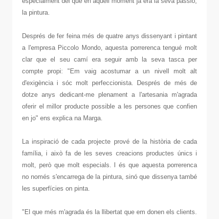
especialment del que en aquell moment ja era la seva passió,
la pintura.
Després de fer feina més de quatre anys dissenyant i pintant
a l'empresa Piccolo Mondo, aquesta porrerenca tengué molt
clar que el seu camí era seguir amb la seva tasca per
compte propi: "Em vaig acostumar a un nivell molt alt
d'exigència i sóc molt perfeccionista. Després de més de
dotze anys dedicant-me plenament a l'artesania m'agrada
oferir el millor producte possible a les persones que confien
en jo" ens explica na Marga.
La inspiració de cada projecte prové de la història de cada
família, i això fa de les seves creacions productes únics i
molt, però que molt especials. I és que aquesta porrerenca
no només s'encarrega de la pintura, sinó que dissenya també
les superfícies on pinta.
"El que més m'agrada és la llibertat que em donen els clients.