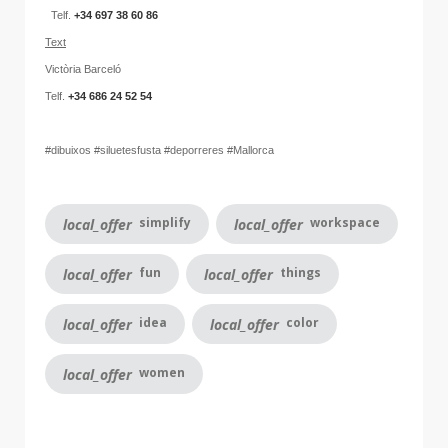
Telf.
+34 697 38 60 86
Text
Victòria Barceló
Telf.
+34 686 24 52 54
#dibuixos #siluetesfusta #deporreres #Mallorca
simplify
workspace
local_offer
local_offer
fun
things
local_offer
local_offer
idea
color
local_offer
local_offer
women
local_offer