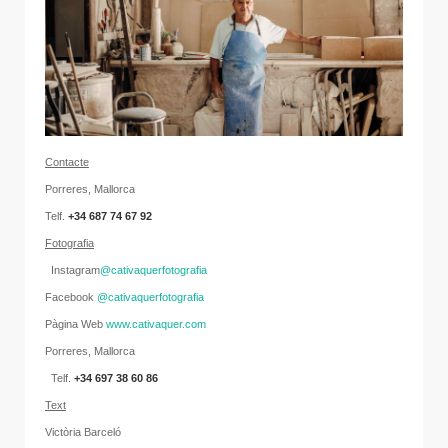
C
onta
cte
Porreres, Mallorca
Telf.
+
34
687 74 67 92
Fotografia
Instagram
@cativaquerfotografia
Facebook
@cativaquerfotografia
Pàgina Web
www.cativaquer.com
Porreres, Mallorca
Telf.
+34 697 38 60 86
Text
Victòria Barceló