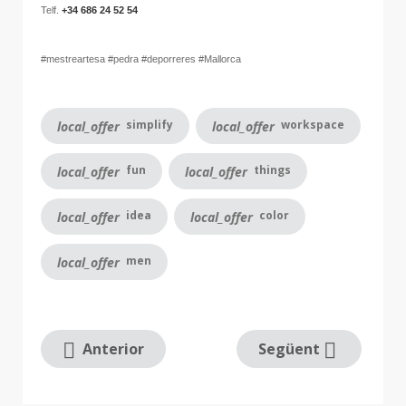
Telf.
+34 686 24 52 54
#mestreartesa #pedra #deporreres #Mallorca
simplify
workspace
local_offer
local_offer
fun
things
local_offer
local_offer
idea
color
local_offer
local_offer
men
local_offer
Anterior
Següent