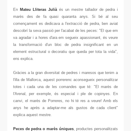
En
Mateu Lliteras Julià
és un mestre tallador de pedra i
marès des de fa quasi quaranta anys. Si bé al seu
començament es dedicava a l'extracció de pedra, ben aviat
descobrí la seva passió per l'acabat de les peces: "El que em
va agradar i a hores d'ara em segueix apassionant, és veure
la transformació d'un bloc de pedra insignificant en un
element estructural o decoratiu que queda per tota la vida",
ens explica.
Gràcies a la gran diversitat de pedres i maresos que tenim a
l'illa de Mallorca, aquest porrerenc aconsegueix personalitzar
totes i cada una de les comandes que té: "El marès de
l'Arenal, per exemple, és especial i ple de copinyes. En
canvi, el marès de Porreres, no hi té res a veure! Amb els
anys he après a adaptar-me als gustos de cada client"
explica aquest mestre.
Peces de pedra o marès úniques
, productes personalitzats