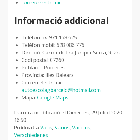
correu electrònic
Informació addicional
Telèfon fix:
971 168 625
Telèfon mòbil:
628 086 776
Direcció:
Carrer de Fra Juníper Serra, 9, 2n
Codi postal:
07260
Població:
Porreres
Província:
Illes Balears
Correu electrònic:
autoescolagbarcelo@hotmail.com
Mapa:
Google Maps
Darrera modificació el Dimecres, 29 Juliol 2020
16:50
Publicat a
Varis
,
Varios
,
Various
,
Verschiedenes