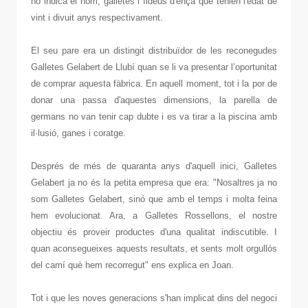
ho indica el nom, galletes i fideus d'ençà que tenien l'edat de
vint i divuit anys respectivament.
El seu pare era un distingit distribuïdor de les reconegudes
Galletes Gelabert de Llubí quan se li va presentar l’oportunitat
de comprar aquesta fàbrica. En aquell moment, tot i la por de
donar una passa d'aquestes dimensions, la parella de
germans no van tenir cap dubte i es va tirar a la piscina amb
il·lusió, ganes i coratge.
Després de més de quaranta anys d'aquell inici, Galletes
Gelabert ja no és la petita empresa que era: "Nosaltres ja no
som Galletes Gelabert, sinó que amb el temps i molta feina
hem evolucionat. Ara, a Galletes Rossellons, el nostre
objectiu és proveir productes d'una qualitat indiscutible. I
quan aconsegueixes aquests resultats, et sents molt orgullós
del camí què hem recorregut" ens explica en Joan.
Tot i que les noves generacions s'han implicat dins del negoci