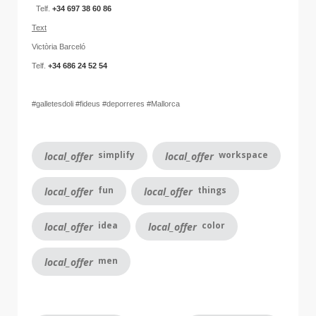
Telf.
+34 697 38 60 86
Text
Victòria Barceló
Telf.
+34 686 24 52 54
#galletesdoli #fideus #deporreres #Mallorca
simplify
workspace
local_offer
local_offer
fun
things
local_offer
local_offer
idea
color
local_offer
local_offer
men
local_offer