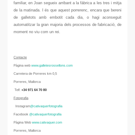
familiar, en Joan segueix arribant a la fàbrica a les tres i mitja
de la matinada. I és que aquest porrerenc, encara que bereni
de galletots amb embotit cada dia, o hagi aconseguit
automatitzar la gran majoria dels processos de fabricació, de
moment no viu com un rei.
C
onta
cte
Pàgina web
www.galletesrossellons.com
Carretera de Porreres km 0,5
Porreres, Mallorca
Telf.
+34
971 64 70 80
Fotografia
Instagram
@cativaquerfotografia
Facebook
@cativaquerfotografia
Pàgina Web
www.cativaquer.com
Porreres, Mallorca