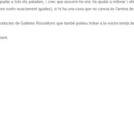
dar a tots els paladars, i crec que assumir-ho ens ha ajudat a millorar i ofer
sempre surtin exactament iguales), si hi ha una cosa que no canvia és l'aroma d
 productes de Galletes Rossellons que també podreu trobar a la vostra tenda d
oment.