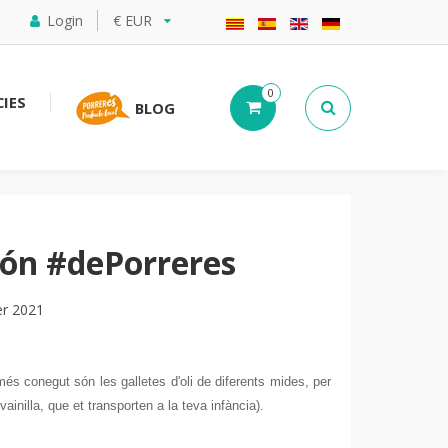
Login
€ EUR
0
IES
BLOG
 són #dePorreres
er 2021
és conegut són les galletes d'oli de diferents mides, per
inilla, que et transporten a la teva infància).