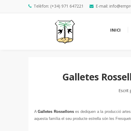
Telèfon: (+34) 971 647221
E-mail: info@emp
INICI
Galletes Rossel
Escrit
A
Galletes Rossellons
es dediquen a la producció artesa
aquesta família el seu producte estrella són les Fresquete