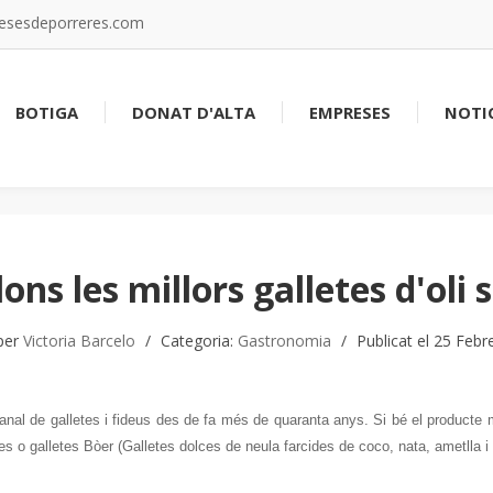
resesdeporreres.com
BOTIGA
DONAT D'ALTA
EMPRESES
NOTIC
lons les millors galletes d'oli
 per
Victoria Barcelo
Categoria:
Gastronomia
Publicat el 25 Febr
nal de galletes i fideus des de fa més de quaranta anys. Si bé el producte m
s o galletes Bòer (Galletes dolces de neula farcides de coco, nata, ametlla i va