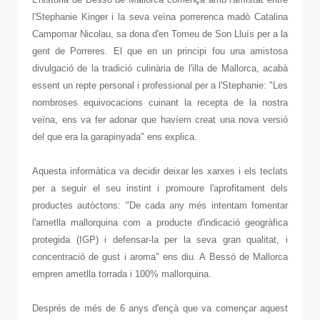
l'Stephanie Kinger i la seva veïna porrerenca madò Catalina
Campomar Nicolau, sa dona d'en Tomeu de Son Lluís per a la
gent de Porreres. El que en un principi fou una amistosa
divulgació de la tradició culinària de l'illa de Mallorca, acabà
essent un repte personal i professional per a l'Stephanie: "Les
nombroses equivocacions cuinant la recepta de la nostra
veïna, ens va fer adonar que havíem creat una nova versió
del que era la garapinyada" ens explica.
Aquesta informàtica va decidir deixar les xarxes i els teclats
per a seguir el seu instint i promoure l'aprofitament dels
productes autòctons: "De cada any més intentam fomentar
l'ametlla mallorquina com a producte d'indicació geogràfica
protegida (IGP) i defensar-la per la seva gran qualitat, i
concentració de gust i aroma" ens diu. A Bessó de Mallorca
empren ametlla torrada i 100% mallorquina.
Després de més de 6 anys d'ençà que va començar aquest