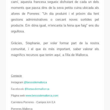
camí, aquesta francesa segueix disfrutant de cada un dels
moments que passa dins de la seva petita cuina ubicada als
afores de Porreres: "Un dia produint i el pròxim dia fent
gestions administratives o cercant noves sortides pel
producte. Em dóna igual, m'encanta la feina que faig" ens diu
orgullosa.
Gràcies, Stephanie, per voler formar part de la nostra
comunitat, i el que és més important, saber valorar els
magnífics recursos que tenim aquí, a l'illa de Mallorca.
Contacte
Instagram
@bessodemallorca
Facebook
@bessodemallorca
Pàgina web
www.bessodemallorca.com
Carretera Porreres - Campos km 0,4
Porreres,Mallorca