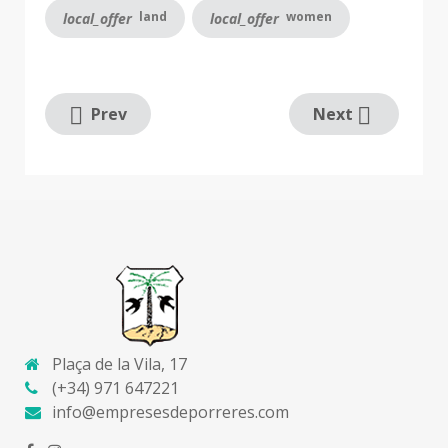
land
women
local_offer
local_offer
Prev
Next
Plaça de la Vila, 17
(+34) 971 647221
info@empresesdeporreres.com