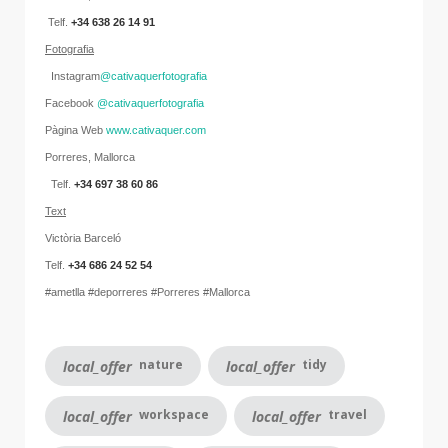
Telf.
+34
638 26 14 91
Fotografia
Instagram
@cativaquerfotografia
Facebook
@cativaquerfotografia
Pàgina Web
www.cativaquer.com
Porreres, Mallorca
Telf.
+34 697 38 60 86
Text
Victòria Barceló
Telf.
+34 686 24 52 54
#ametlla #deporreres #Porreres #Mallorca
nature
tidy
local_offer
local_offer
workspace
travel
local_offer
local_offer