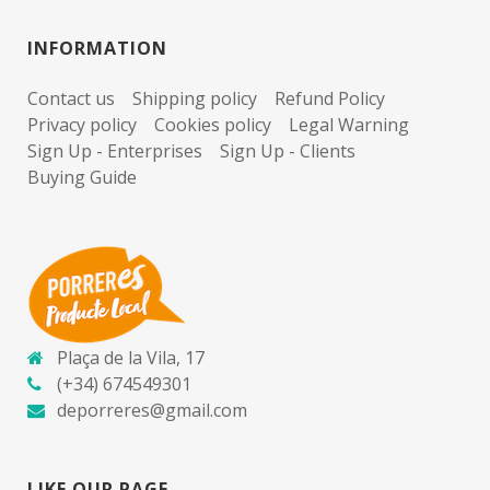
INFORMATION
Contact us
Shipping policy
Refund Policy
Privacy policy
Cookies policy
Legal Warning
Sign Up - Enterprises
Sign Up - Clients
Buying Guide
Plaça de la Vila, 17
(+34) 674549301
deporreres@gmail.com
LIKE OUR PAGE