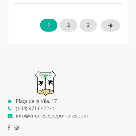
1
2
3
Plaça de la Vila, 17
(+34) 971 647221
info@empresesdeporreres.com