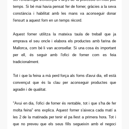
temps. Si bé mai havia pensat fer de forner, gràcies a la seva
constància i habilitat amb les mans va aconseguir donar
l'ensurt a aquest forn en un temps rècord.
Aquest forner utilitza la mateixa taula de treball que ja
emprava el seu oncle i elabora els productes amb farina de
Mallorca, com bé li van aconsellar. Si una cosa és important
per ell, és seguir amb l'ofici de forner com es feia
tradicionalment.
Tot i que la feina a mà perd força als forns d'avui dia, ell està
convençut que és la clau per aconseguir productes que
agradin i de qualitat.
"Avui en dia, l'ofici de forner és rentable, tot i que s'ha de fer
molta feina" ens explica. Aquest forner s'aixeca cada matí a
les 2 de la matinada per tenir el pa llest a primera hora. Tot i
que no preveu que els seus fills segueixin amb el negoci