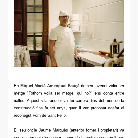
En
Miquel Macià Amengual Bauçà
de ben jovenet volia ser
metge "Tothom volia ser metge, qui no?" ens conta entre
rialles. Aquest vilafranquer va fer carrera dins del món de la
construcció fins fa set anys, quan li van proposar agafar el
reconegut Forn de Sant Felip.
El seu oncle Jaume Marquès (anterior forner i propietari) va
ser l'encarregat d'ensenyar-li anys de la professió en molt poc