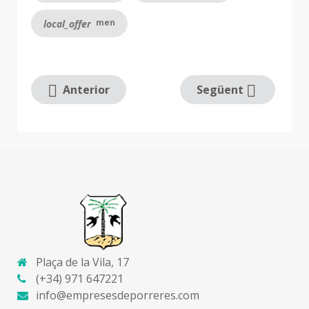
men
local_offer
Anterior
Següent
Plaça de la Vila, 17
(+34) 971 647221
info@empresesdeporreres.com