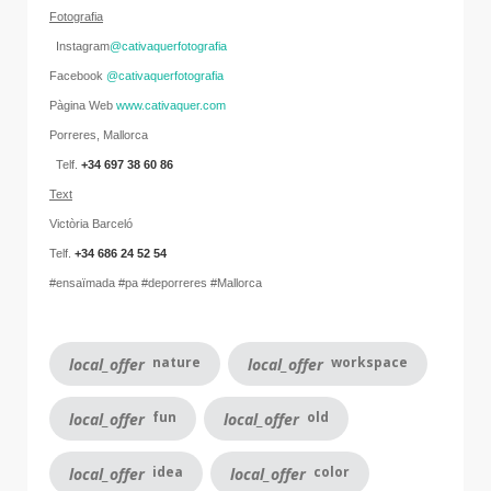
Fotografia
Instagram
@cativaquerfotografia
Facebook
@cativaquerfotografia
Pàgina Web
www.cativaquer.com
Porreres, Mallorca
Telf.
+34 697 38 60 86
Text
Victòria Barceló
Telf.
+34 686 24 52 54
#ensaïmada #pa #deporreres #Mallorca
nature
workspace
local_offer
local_offer
fun
old
local_offer
local_offer
idea
color
local_offer
local_offer