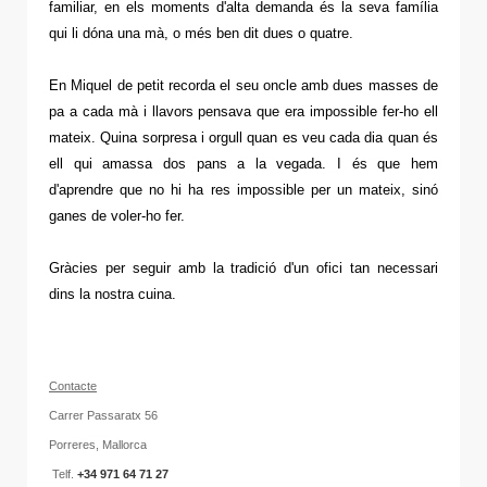
familiar, en els moments d'alta demanda és la seva família
qui li dóna una mà, o més ben dit dues o quatre.
En Miquel de petit recorda el seu oncle amb dues masses de
pa a cada mà i llavors pensava que era impossible fer-ho ell
mateix. Quina sorpresa i orgull quan es veu cada dia quan és
ell qui amassa dos pans a la vegada. I és que hem
d'aprendre que no hi ha res impossible per un mateix, sinó
ganes de voler-ho fer.
Gràcies per seguir amb la tradició d'un ofici tan necessari
dins la nostra cuina.
C
onta
cte
Carrer Passaratx 56
Porreres, Mallorca
Telf.
+34 971 64 71 27