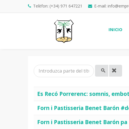
Telèfon: (+34) 971 647221
E-mail: info@emp
INICIO
Introduzca parte del título
Es Recó Porrerenc: somnis, embot
Forn i Pastisseria Benet Barón #
Forn i Pastisseria Benet Barón pa