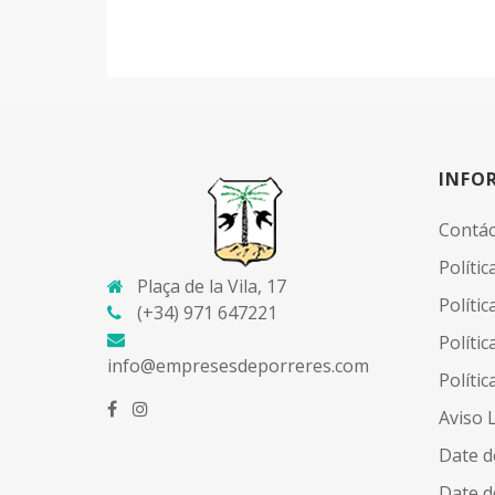
INFO
Contá
Polític
Plaça de la Vila, 17
Políti
(+34) 971 647221
Polític
info@empresesdeporreres.com
Polític
Aviso 
Date d
Date de