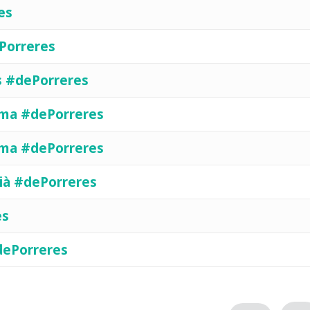
es
ePorreres
as #dePorreres
edma #dePorreres
edma #dePorreres
lià #dePorreres
es
#dePorreres