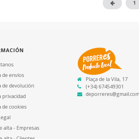
1
RMACIÓN
ctanos
a de envíos
Plaça de la Vila, 17
ca de devolución
(+34) 674549301
deporreres@gmail.co
a privacidad
a de cookies
Legal
e alta - Empresas
 alta - Clientes