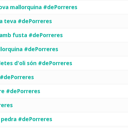
rrova mallorquina #dePorreres
asa teva #dePorreres
s amb fusta #dePorreres
llorquina #dePorreres
lletes d'oli són #dePorreres
i #dePorreres
rbre #dePorreres
reres
la pedra #dePorreres