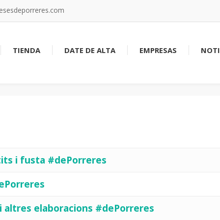
resesdeporreres.com
TIENDA
DATE DE ALTA
EMPRESAS
NOTI
its i fusta #dePorreres
dePorreres
 i altres elaboracions #dePorreres