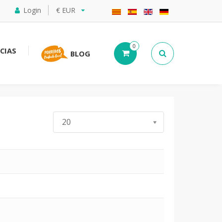
Login
€ EUR
0
CIAS
BLOG
Cantidad a mostrar
20